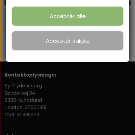
BÆLTER
LP-Hylde
LP-Hylde m. rå
Acceptér alle
199,00 kr.
HUNDEHALSBÅND
kant
249,00 kr.
ACCESSORIES.
Acceptér valgte
Kontaktoplysninger
By Frydensberg
Søndervej 34
8350 Hundslund
Telefon: 27506199
CVR: 42939269