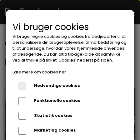
By Frydensberg
Vi bruger cookies
Vi bruger egne cookies og cookies fra tredjeparter til at
FORSIDE
personalisere din brugeroplevelse, til markedsføring og
Forside
Hylder
til at undersøge, hvordan vores hjemmeside anvendes
af besøgende. Du kan altid tilbagekalde dit samtykke
Hylder
ved at trykke på linket 'Cookies' nederst på siden.
OM MIG
Læs mere om cookies her
KONTAKT
Nødvendige cookies
WEBSHOP
Funktionelle cookies
HYLDER
Statistik cookies
PUNGE OG KORTHOLDER
Marketing cookies