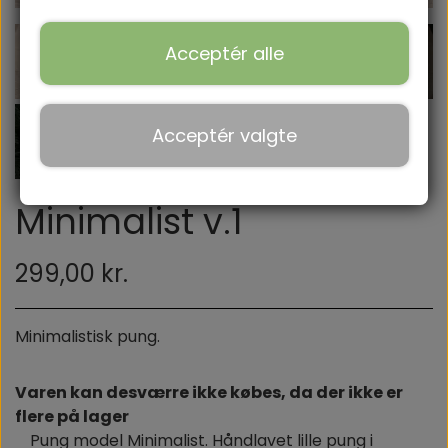
BÆLTER
Acceptér alle
HUNDEHALSBÅND
ACCESSORIES.
Acceptér valgte
Minimalist v.1
299,00 kr.
Minimalistisk pung.
Varen kan desværre ikke købes, da der ikke er
flere på lager
Pung model Minimalist. Håndlavet lille pung i