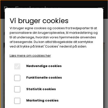
By Frydensberg
Vi bruger cookies
Vi bruger egne cookies og cookies fra tredjeparter til at
FORSIDE
personalisere din brugeroplevelse, til markedsføring og
Forside
Punge og kortholder
Minimalist v.1
til at undersøge, hvordan vores hjemmeside anvendes
af besøgende. Du kan altid tilbagekalde dit samtykke
ved at trykke på linket 'Cookies' nederst på siden.
OM MIG
Læs mere om cookies her
KONTAKT
Nødvendige cookies
WEBSHOP
Funktionelle cookies
HYLDER
Statistik cookies
PUNGE OG KORTHOLDER
Marketing cookies