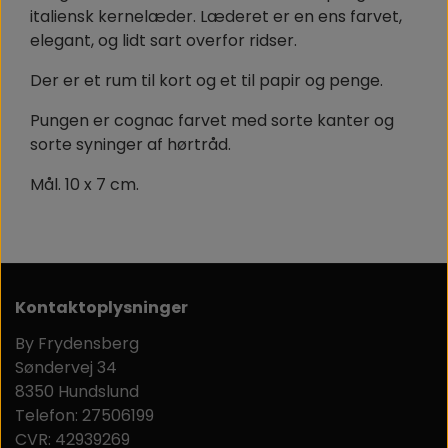
italiensk kernelæder. Læderet er en ens farvet,
elegant, og lidt sart overfor ridser.
Der er et rum til kort og et til papir og penge.
Pungen er cognac farvet med sorte kanter og
sorte syninger af hørtråd.
Mål. 10 x 7 cm.
Kontaktoplysninger
By Frydensberg
Søndervej 34
8350 Hundslund
Telefon: 27506199
CVR: 42939269