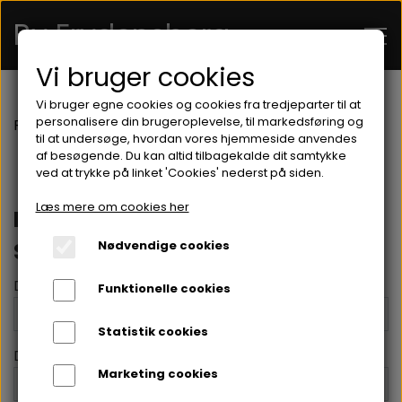
By Frydensberg
Vi bruger cookies
Vi bruger egne cookies og cookies fra tredjeparter til at
FORSIDE
personalisere din brugeroplevelse, til markedsføring og
Forside
Kontakt
til at undersøge, hvordan vores hjemmeside anvendes
af besøgende. Du kan altid tilbagekalde dit samtykke
ved at trykke på linket 'Cookies' nederst på siden.
OM MIG
Læs mere om cookies her
DU ER ALTID VELKOMMEN TIL AT
KONTAKT
SKRIVE TIL OS
Nødvendige cookies
WEBSHOP
Dit navn *
Funktionelle cookies
HYLDER
Statistik cookies
Din e-mailadresse *
PUNGE OG KORTHOLDER
Marketing cookies