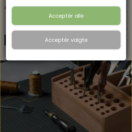
BÆLTER
Besked *
Acceptér alle
HUNDEHALSBÅND
ACCESSORIES.
Acceptér valgte
Send