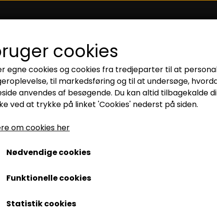
FORSIDE
OM MIG
KONTAKT
WEBSHOP
bruger cookies
er egne cookies og cookies fra tredjeparter til at persona
 OG KORTHOLDER
BÆLTER
HUNDEHALSBÅND
geroplevelse, til markedsføring og til at undersøge, hvord
ide anvendes af besøgende. Du kan altid tilbagekalde di
e ved at trykke på linket 'Cookies' nederst på siden.
LP-Hylde
re om cookies her
199,00 kr.
Nødvendige cookies
Lp-Hylde i flot olie behandlet egetræ.
Funktionelle cookies
Lagerstatus:
Ikke på lager
Statistik cookies
Forventet leveringstid:
14 dage