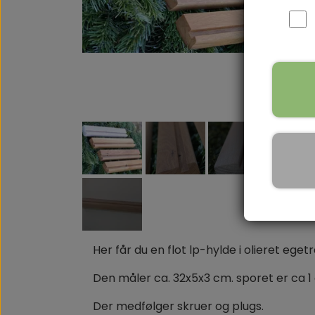
Her får du en flot lp-hylde i olieret ege
Den måler ca. 32x5x3 cm. sporet er ca 1
Der medfølger skruer og plugs.