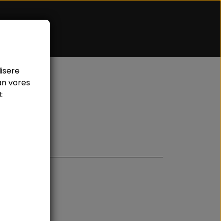
lisere
ACCESSORIES.
an vores
t